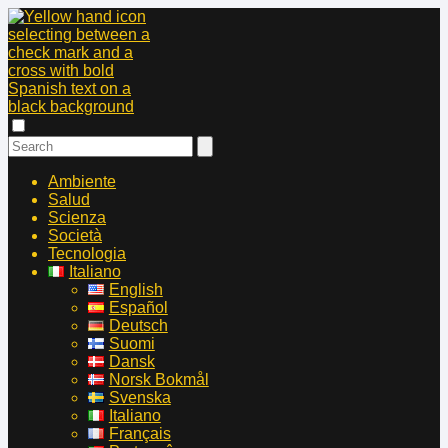
Ambiente
Salud
Scienza
Società
Tecnologia
Italiano
English
Español
Deutsch
Suomi
Dansk
Norsk Bokmål
Svenska
Italiano
Français