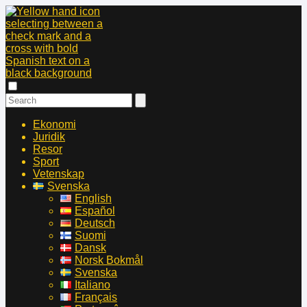
Ekonomi
Juridik
Resor
Sport
Vetenskap
Svenska
English
Español
Deutsch
Suomi
Dansk
Norsk Bokmål
Svenska
Italiano
Français