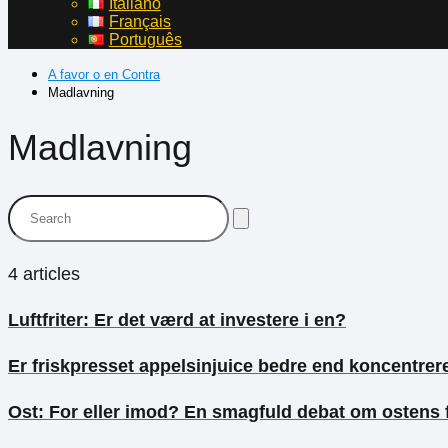
Italiano
Français
Português
A favor o en Contra
Madlavning
Madlavning
4 articles
Luftfriter: Er det værd at investere i en?
Er friskpresset appelsinjuice bedre end koncentrere
Ost: For eller imod? En smagfuld debat om ostens 