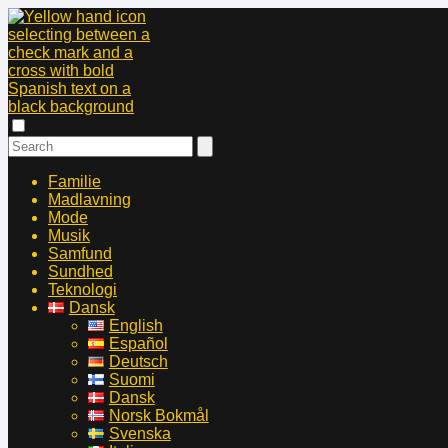
Familie
Madlavning
Mode
Musik
Samfund
Sundhed
Teknologi
Dansk
English
Español
Deutsch
Suomi
Dansk
Norsk Bokmål
Svenska