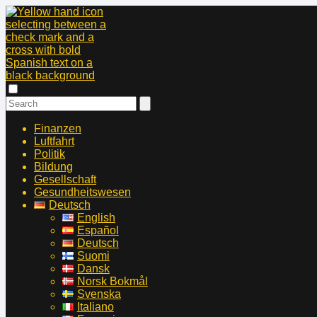
Finanzen
Luftfahrt
Politik
Bildung
Gesellschaft
Gesundheitswesen
Deutsch
English
Español
Deutsch
Suomi
Dansk
Norsk Bokmål
Svenska
Italiano