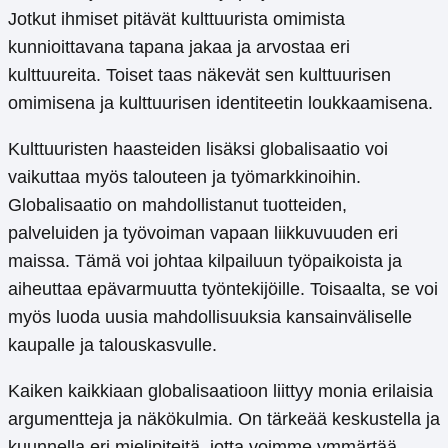
Jotkut ihmiset pitävät kulttuurista omimista
kunnioittavana tapana jakaa ja arvostaa eri
kulttuureita. Toiset taas näkevät sen kulttuurisen
omimisena ja kulttuurisen identiteetin loukkaamisena.
Kulttuuristen haasteiden lisäksi globalisaatio voi
vaikuttaa myös talouteen ja työmarkkinoihin.
Globalisaatio on mahdollistanut tuotteiden,
palveluiden ja työvoiman vapaan liikkuvuuden eri
maissa. Tämä voi johtaa kilpailuun työpaikoista ja
aiheuttaa epävarmuutta työntekijöille. Toisaalta, se voi
myös luoda uusia mahdollisuuksia kansainväliselle
kaupalle ja talouskasvulle.
Kaiken kaikkiaan globalisaatioon liittyy monia erilaisia ​​
argumentteja ja näkökulmia. On tärkeää keskustella ja
kuunnella eri mielipiteitä, jotta voimme ymmärtää