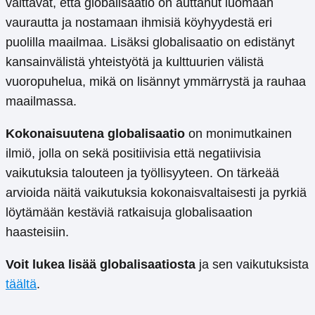
väittävät, että globalisaatio on auttanut luomaan
vaurautta ja nostamaan ihmisiä köyhyydestä eri
puolilla maailmaa. Lisäksi globalisaatio on edistänyt
kansainvälistä yhteistyötä ja kulttuurien välistä
vuoropuhelua, mikä on lisännyt ymmärrystä ja rauhaa
maailmassa.
Kokonaisuutena globalisaatio
on monimutkainen
ilmiö, jolla on sekä positiivisia että negatiivisia
vaikutuksia talouteen ja työllisyyteen. On tärkeää
arvioida näitä vaikutuksia kokonaisvaltaisesti ja pyrkiä
löytämään kestäviä ratkaisuja globalisaation
haasteisiin.
Voit lukea lisää globalisaatiosta
ja sen vaikutuksista
täältä
.