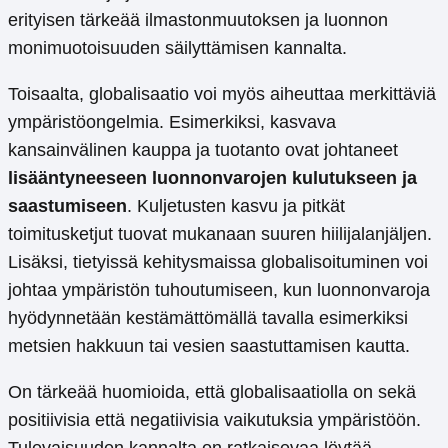
erityisen tärkeää ilmastonmuutoksen ja luonnon
monimuotoisuuden säilyttämisen kannalta.
Toisaalta, globalisaatio voi myös aiheuttaa merkittäviä
ympäristöongelmia. Esimerkiksi, kasvava
kansainvälinen kauppa ja tuotanto ovat johtaneet
lisääntyneeseen luonnonvarojen kulutukseen ja
saastumiseen
. Kuljetusten kasvu ja pitkät
toimitusketjut tuovat mukanaan suuren hiilijalanjäljen.
Lisäksi, tietyissä kehitysmaissa globalisoituminen voi
johtaa ympäristön tuhoutumiseen, kun luonnonvaroja
hyödynnetään kestämättömällä tavalla esimerkiksi
metsien hakkuun tai vesien saastuttamisen kautta.
On tärkeää huomioida, että globalisaatiolla on sekä
positiivisia että negatiivisia vaikutuksia ympäristöön.