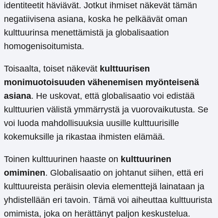
identiteetit häviävät. Jotkut ihmiset näkevät tämän
negatiivisena asiana, koska he pelkäävät oman
kulttuurinsa menettämistä ja globalisaation
homogenisoitumista.
Toisaalta, toiset näkevät
kulttuurisen
monimuotoisuuden vähenemisen myönteisenä
asiana
. He uskovat, että globalisaatio voi edistää
kulttuurien välistä ymmärrystä ja vuorovaikutusta. Se
voi luoda mahdollisuuksia uusille kulttuurisille
kokemuksille ja rikastaa ihmisten elämää.
Toinen kulttuurinen haaste on
kulttuurinen
omiminen
. Globalisaatio on johtanut siihen, että eri
kulttuureista peräisin olevia elementtejä lainataan ja
yhdistellään eri tavoin. Tämä voi aiheuttaa kulttuurista
omimista, joka on herättänyt paljon keskustelua.