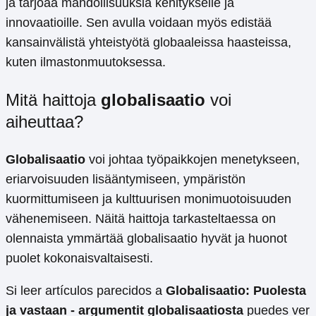
ja tarjoaa mahdollisuuksia kehitykselle ja
innovaatioille. Sen avulla voidaan myös edistää
kansainvälistä yhteistyötä globaaleissa haasteissa,
kuten ilmastonmuutoksessa.
Mitä haittoja
globalisaatio
voi
aiheuttaa?
Globalisaatio
voi johtaa työpaikkojen menetykseen,
eriarvoisuuden lisääntymiseen, ympäristön
kuormittumiseen ja kulttuurisen monimuotoisuuden
vähenemiseen. Näitä haittoja tarkasteltaessa on
olennaista ymmärtää globalisaatio hyvät ja huonot
puolet kokonaisvaltaisesti.
Si leer artículos parecidos a
Globalisaatio: Puolesta
ja vastaan - argumentit globalisaatiosta
puedes ver