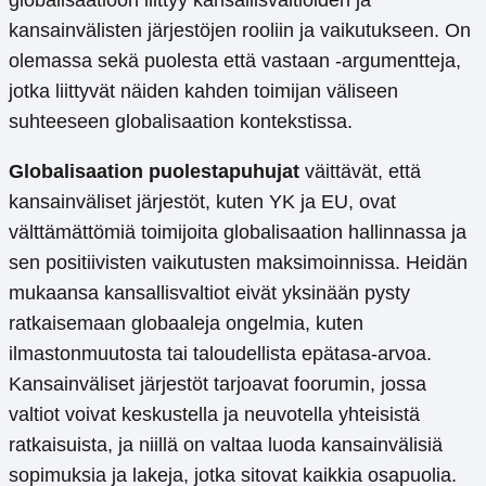
kansainvälisten järjestöjen rooliin ja vaikutukseen. On
olemassa sekä puolesta että vastaan -argumentteja,
jotka liittyvät näiden kahden toimijan väliseen
suhteeseen globalisaation kontekstissa.
Globalisaation puolestapuhujat
väittävät, että
kansainväliset järjestöt, kuten YK ja EU, ovat
välttämättömiä toimijoita globalisaation hallinnassa ja
sen positiivisten vaikutusten maksimoinnissa. Heidän
mukaansa kansallisvaltiot eivät yksinään pysty
ratkaisemaan globaaleja ongelmia, kuten
ilmastonmuutosta tai taloudellista epätasa-arvoa.
Kansainväliset järjestöt tarjoavat foorumin, jossa
valtiot voivat keskustella ja neuvotella yhteisistä
ratkaisuista, ja niillä on valtaa luoda kansainvälisiä
sopimuksia ja lakeja, jotka sitovat kaikkia osapuolia.