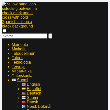
Mainonta
Matkailu
Taloudellinen
Talous
Teknologia
Terveys
Vapaa-aika
Yhteiskunta
Suomi
English
Español
Deutsch
Suomi
Dansk
Norsk Bokmål