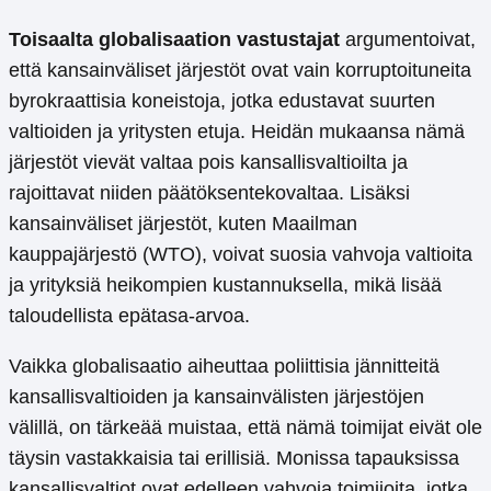
Toisaalta globalisaation vastustajat
argumentoivat,
että kansainväliset järjestöt ovat vain korruptoituneita
byrokraattisia koneistoja, jotka edustavat suurten
valtioiden ja yritysten etuja. Heidän mukaansa nämä
järjestöt vievät valtaa pois kansallisvaltioilta ja
rajoittavat niiden päätöksentekovaltaa. Lisäksi
kansainväliset järjestöt, kuten Maailman
kauppajärjestö (WTO), voivat suosia vahvoja valtioita
ja yrityksiä heikompien kustannuksella, mikä lisää
taloudellista epätasa-arvoa.
Vaikka globalisaatio aiheuttaa poliittisia jännitteitä
kansallisvaltioiden ja kansainvälisten järjestöjen
välillä, on tärkeää muistaa, että nämä toimijat eivät ole
täysin vastakkaisia tai erillisiä. Monissa tapauksissa
kansallisvaltiot ovat edelleen vahvoja toimijoita, jotka