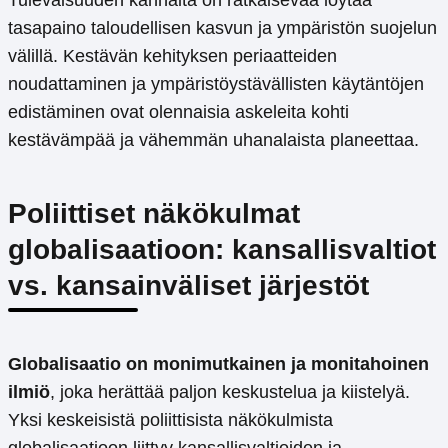
Tulevaisuuden kannalta on ratkaisevaa löytää
tasapaino taloudellisen kasvun ja ympäristön suojelun
välillä. Kestävän kehityksen periaatteiden
noudattaminen ja ympäristöystävällisten käytäntöjen
edistäminen ovat olennaisia askeleita kohti
kestävämpää ja vähemmän uhanalaista planeettaa.
Poliittiset näkökulmat
globalisaatioon: kansallisvaltiot
vs. kansainväliset järjestöt
Globalisaatio on monimutkainen ja monitahoinen
ilmiö
, joka herättää paljon keskustelua ja kiistelyä.
Yksi keskeisistä poliittisista näkökulmista
globalisaatioon liittyy kansallisvaltioiden ja