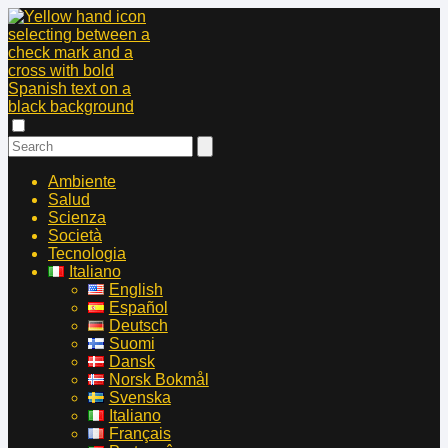
Ambiente
Salud
Scienza
Società
Tecnologia
Italiano
English
Español
Deutsch
Suomi
Dansk
Norsk Bokmål
Svenska
Italiano
Français