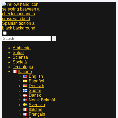
Ambiente
Salud
Scienza
Società
Tecnologia
Italiano
English
Español
Deutsch
Suomi
Dansk
Norsk Bokmål
Svenska
Italiano
Français