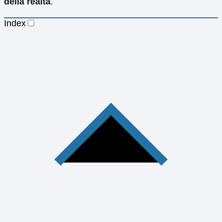
della realtà
.
Index