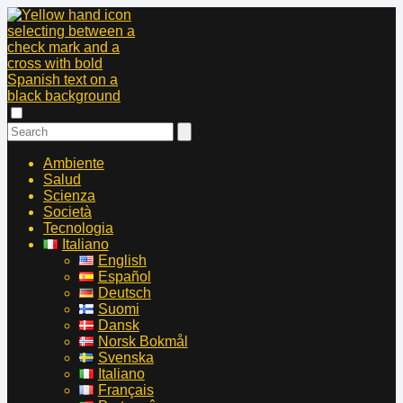
Ambiente
Salud
Scienza
Società
Tecnologia
Italiano
English
Español
Deutsch
Suomi
Dansk
Norsk Bokmål
Svenska
Italiano
Français