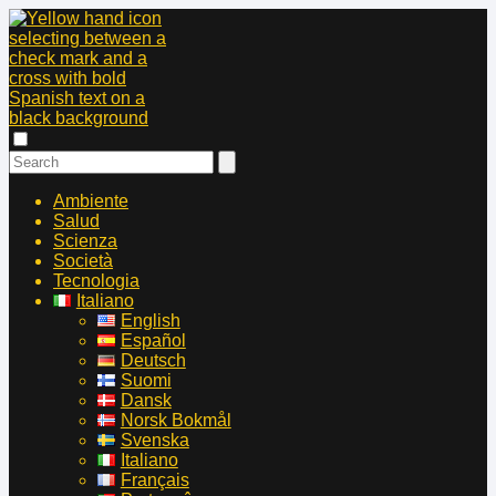
Ambiente
Salud
Scienza
Società
Tecnologia
Italiano
English
Español
Deutsch
Suomi
Dansk
Norsk Bokmål
Svenska
Italiano
Français