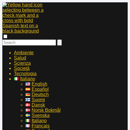
Ambiente
Salud
Scienza
Società
Tecnologia
Italiano
English
Español
Deutsch
Suomi
Dansk
Norsk Bokmål
Svenska
Italiano
Français