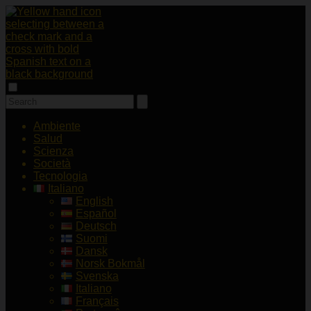
Ambiente
Salud
Scienza
Società
Tecnologia
Italiano
English
Español
Deutsch
Suomi
Dansk
Norsk Bokmål
Svenska
Italiano
Français