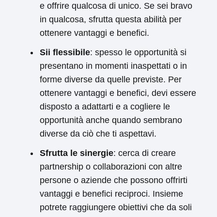
e offrire qualcosa di unico. Se sei bravo
in qualcosa, sfrutta questa abilità per
ottenere vantaggi e benefici.
Sii flessibile
: spesso le opportunità si
presentano in momenti inaspettati o in
forme diverse da quelle previste. Per
ottenere vantaggi e benefici, devi essere
disposto a adattarti e a cogliere le
opportunità anche quando sembrano
diverse da ciò che ti aspettavi.
Sfrutta le sinergie
: cerca di creare
partnership o collaborazioni con altre
persone o aziende che possono offrirti
vantaggi e benefici reciproci. Insieme
potrete raggiungere obiettivi che da soli