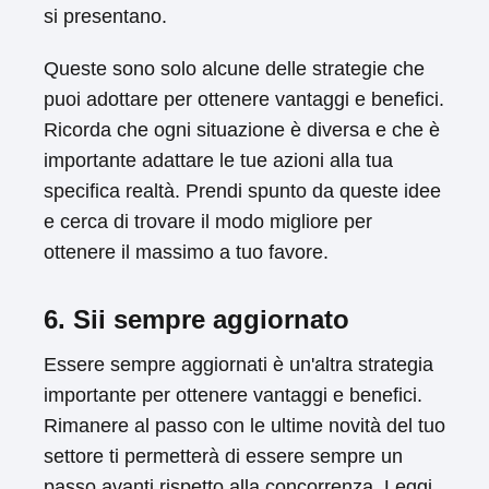
si presentano.
Queste sono solo alcune delle strategie che
puoi adottare per ottenere vantaggi e benefici.
Ricorda che ogni situazione è diversa e che è
importante adattare le tue azioni alla tua
specifica realtà. Prendi spunto da queste idee
e cerca di trovare il modo migliore per
ottenere il massimo a tuo favore.
6. Sii sempre aggiornato
Essere sempre aggiornati è un'altra strategia
importante per ottenere vantaggi e benefici.
Rimanere al passo con le ultime novità del tuo
settore ti permetterà di essere sempre un
passo avanti rispetto alla concorrenza. Leggi