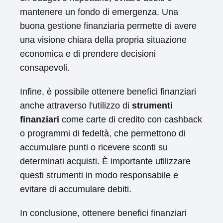
mantenere un fondo di emergenza. Una
buona gestione finanziaria permette di avere
una visione chiara della propria situazione
economica e di prendere decisioni
consapevoli.
Infine, è possibile ottenere benefici finanziari
anche attraverso l'utilizzo di
strumenti
finanziari
come carte di credito con cashback
o programmi di fedeltà, che permettono di
accumulare punti o ricevere sconti su
determinati acquisti. È importante utilizzare
questi strumenti in modo responsabile e
evitare di accumulare debiti.
In conclusione, ottenere benefici finanziari