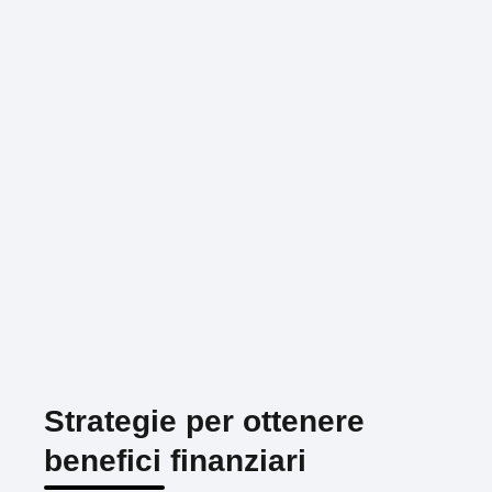
Strategie per ottenere
benefici finanziari