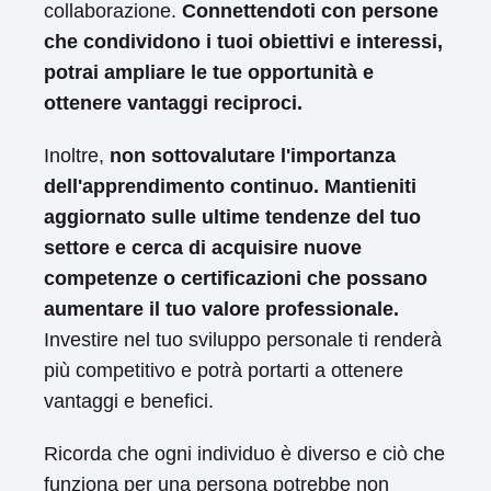
collaborazione.
Connettendoti con persone
che condividono i tuoi obiettivi e interessi,
potrai ampliare le tue opportunità e
ottenere vantaggi reciproci.
Inoltre,
non sottovalutare l'importanza
dell'apprendimento continuo.
Mantieniti
aggiornato sulle ultime tendenze del tuo
settore e cerca di acquisire nuove
competenze o certificazioni che possano
aumentare il tuo valore professionale.
Investire nel tuo sviluppo personale ti renderà
più competitivo e potrà portarti a ottenere
vantaggi e benefici.
Ricorda che ogni individuo è diverso e ciò che
funziona per una persona potrebbe non