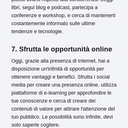
libri, segui blog e podcast, partecipa a
conferenze e workshop, e cerca di mantenerti
costantemente informato sulle ultime
tendenze e tecnologie.
7. Sfrutta le opportunità online
Oggi, grazie alla presenza di Internet, hai a
disposizione un'infinità di opportunità per
ottenere vantaggi e benefici. Sfrutta i social
media per creare una presenza online, utilizza
piattaforme di e-learning per approfondire le
tue conoscenze e cerca di creare dei
contenuti di valore per attirare l'attenzione del
tuo pubblico. Le possibilità sono infinite, devi
solo saperle cogliere.