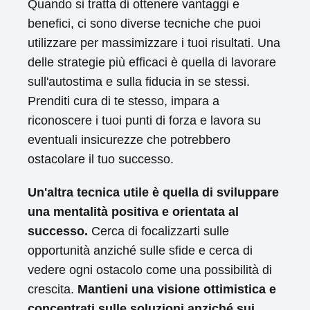
Quando si tratta di ottenere vantaggi e
benefici, ci sono diverse tecniche che puoi
utilizzare per massimizzare i tuoi risultati. Una
delle strategie più efficaci è quella di lavorare
sull'autostima e sulla fiducia in se stessi.
Prenditi cura di te stesso, impara a
riconoscere i tuoi punti di forza e lavora su
eventuali insicurezze che potrebbero
ostacolare il tuo successo.
Un'altra tecnica utile è quella di sviluppare
una mentalità positiva e orientata al
successo.
Cerca di focalizzarti sulle
opportunità anziché sulle sfide e cerca di
vedere ogni ostacolo come una possibilità di
crescita.
Mantieni una visione ottimistica e
concentrati sulle soluzioni anziché sui