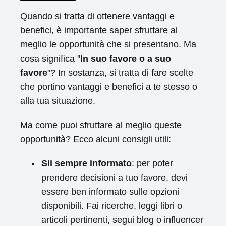
Quando si tratta di ottenere vantaggi e
benefici, è importante saper sfruttare al
meglio le opportunità che si presentano. Ma
cosa significa "
In suo favore o a suo
favore
"? In sostanza, si tratta di fare scelte
che portino vantaggi e benefici a te stesso o
alla tua situazione.
Ma come puoi sfruttare al meglio queste
opportunità? Ecco alcuni consigli utili:
Sii sempre informato
: per poter
prendere decisioni a tuo favore, devi
essere ben informato sulle opzioni
disponibili. Fai ricerche, leggi libri o
articoli pertinenti, segui blog o influencer