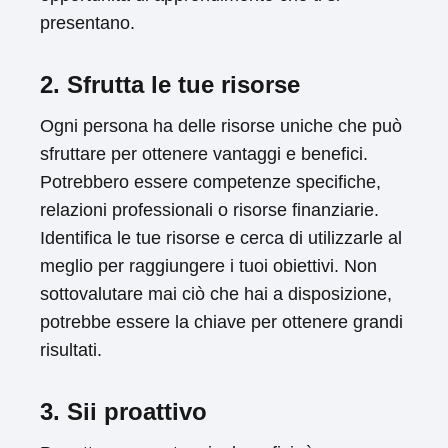
presentano.
2. Sfrutta le tue risorse
Ogni persona ha delle risorse uniche che può
sfruttare per ottenere vantaggi e benefici.
Potrebbero essere competenze specifiche,
relazioni professionali o risorse finanziarie.
Identifica le tue risorse e cerca di utilizzarle al
meglio per raggiungere i tuoi obiettivi. Non
sottovalutare mai ciò che hai a disposizione,
potrebbe essere la chiave per ottenere grandi
risultati.
3. Sii proattivo