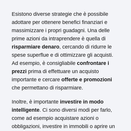
Esistono diverse strategie che è possibile
adottare per ottenere benefici finanziari e
massimizzare i propri guadagni. Una delle
prime azioni da intraprendere è quella di
risparmiare denaro
, cercando di ridurre le
spese superflue e di ottimizzare gli acquisti.
Ad esempio, è consigliabile
confrontare i
prezzi
prima di effettuare un acquisto
importante e cercare
offerte e promozioni
che permettano di risparmiare.
Inoltre, è importante
investire in modo
intelligente
. Ci sono diversi modi per farlo,
come ad esempio acquistare azioni o
obbligazioni, investire in immobili o aprire un