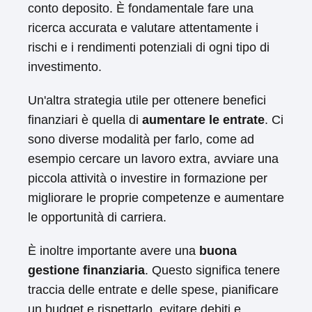
conto deposito. È fondamentale fare una
ricerca accurata e valutare attentamente i
rischi e i rendimenti potenziali di ogni tipo di
investimento.
Un'altra strategia utile per ottenere benefici
finanziari è quella di
aumentare le entrate
. Ci
sono diverse modalità per farlo, come ad
esempio cercare un lavoro extra, avviare una
piccola attività o investire in formazione per
migliorare le proprie competenze e aumentare
le opportunità di carriera.
È inoltre importante avere una
buona
gestione finanziaria
. Questo significa tenere
traccia delle entrate e delle spese, pianificare
un budget e rispettarlo, evitare debiti e