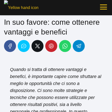
In suo favore: come ottenere
vantaggi e benefici
Quando si tratta di ottenere vantaggi e
benefici, è importante capire come sfruttare al
meglio le opportunità che ci sono a
disposizione. Ci sono molte strategie e
tecniche che possono essere utilizzate per
ottenere risultati positivi, sia a livello
personale che professionale. In questo