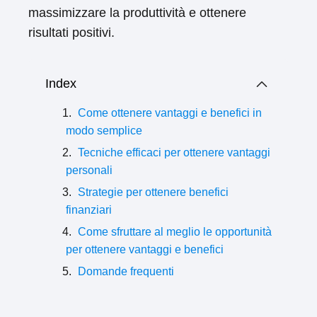
massimizzare la produttività e ottenere
risultati positivi.
Index
Come ottenere vantaggi e benefici in
modo semplice
Tecniche efficaci per ottenere vantaggi
personali
Strategie per ottenere benefici
finanziari
Come sfruttare al meglio le opportunità
per ottenere vantaggi e benefici
Domande frequenti