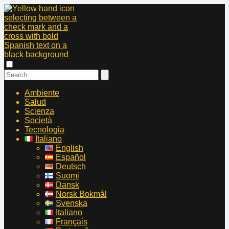
Ambiente
Salud
Scienza
Società
Tecnologia
Italiano
English
Español
Deutsch
Suomi
Dansk
Norsk Bokmål
Svenska
Italiano
Français