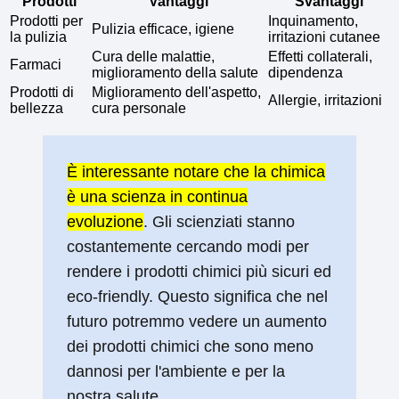
Prodotti
Vantaggi
Svantaggi
Prodotti per
Inquinamento,
Pulizia efficace, igiene
la pulizia
irritazioni cutanee
Cura delle malattie,
Effetti collaterali,
Farmaci
miglioramento della salute
dipendenza
Prodotti di
Miglioramento dell'aspetto,
Allergie, irritazioni
bellezza
cura personale
È interessante notare che la chimica
è una scienza in continua
evoluzione
. Gli scienziati stanno
costantemente cercando modi per
rendere i prodotti chimici più sicuri ed
eco-friendly. Questo significa che nel
futuro potremmo vedere un aumento
dei prodotti chimici che sono meno
dannosi per l'ambiente e per la
nostra salute.