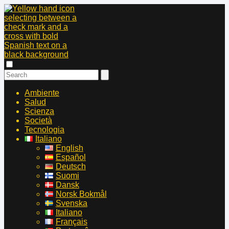
Ambiente
Salud
Scienza
Società
Tecnologia
Italiano
English
Español
Deutsch
Suomi
Dansk
Norsk Bokmål
Svenska
Italiano
Français