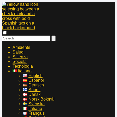
Ambiente
Salud
Scienza
Società
Tecnologia
Italiano
English
Español
Deutsch
Suomi
Dansk
Norsk Bokmål
Svenska
Italiano
Français