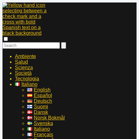
Ambiente
Salud
Scienza
Società
Tecnologia
Italiano
English
Español
Deutsch
Suomi
Dansk
Norsk Bokmål
Svenska
Italiano
Français