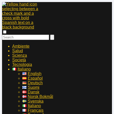
Ambiente
Salud
Scienza
Società
Tecnologia
Italiano
English
Español
Deutsch
Suomi
Dansk
Norsk Bokmål
Svenska
Italiano
Français