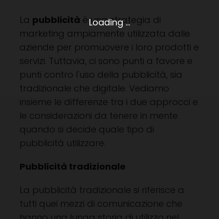
La
pubblicità
è una strategia di
Loading ...
marketing ampiamente utilizzata dalle
aziende per promuovere i loro prodotti e
servizi. Tuttavia, ci sono punti a favore e
punti contro l'uso della pubblicità, sia
tradizionale che digitale. Vediamo
insieme le differenze tra i due approcci e
le considerazioni da tenere in mente
quando si decide quale tipo di
pubblicità utilizzare.
Pubblicità tradizionale
La pubblicità tradizionale si riferisce a
tutti quei mezzi di comunicazione che
hanno una lunga storia di utilizzo nel