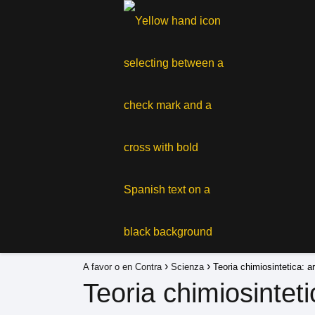
A favor o en Contra
Scienza
Teoria chimiosintetica: a
Teoria chimiosintet