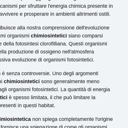
nismi per sfruttare l'energia chimica presente in
vivere e prosperare in ambienti altrimenti ostili.
ibuisce alla nostra comprensione dell'evoluzione
primi organismi
chimiosintetici
siano comparsi
e della fotosintesi clorofilliana. Questi organismi
lla produzione di ossigeno nell'atmosfera
ssiva evoluzione di organismi fotosintetici.
 è senza controversie. Uno degli argomenti
mi
chimiosintetici
sono generalmente meno
agli organismi fotosintetici. La quantità di energia
tici
è spesso limitata, il che può limitare la
resenti in questi habitat.
imiosintetica
non spiega completamente l'origine
a fornisce una spiegazione di come gli organismi