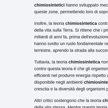
chimiosintetici
hanno sviluppato mecca
queste zone, permettendo loro di soprav
Inoltre, la teoria
chimiosintetica
contr
della vita sulla Terra. Si ritiene che i 
miliardi di anni fa, prima dell'evoluzion
hanno svolto un ruolo fondamentale ne
terrestre, aprendo la strada alla succe
Tuttavia, la teoria
chimiosintetica
non
contro questa teoria è che gli organis
efficienti nel produrre energia rispetto 
disponibile negli ambienti
chimiosinte
crescita e la diversità degli organismi p
Altri critici sostengono che la teoria
ch
della vita stessa. Mentre questa teori