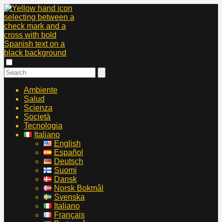
Ambiente
Salud
Scienza
Società
Tecnologia
Italiano
English
Español
Deutsch
Suomi
Dansk
Norsk Bokmål
Svenska
Italiano
Français