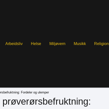
Arbeidsliv
Helse
Miljøvern
Musikk
Religion
rsbefruktning: Fordeler og ulemper
 prøverørsbefruktning: