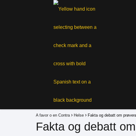
A favor o en Contra
Helse
Fakta og debatt om prøverø
Fakta og debatt om