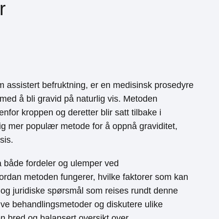
r
m assistert befruktning, er en medisinsk prosedyre
 med å bli gravid på naturlig vis. Metoden
enfor kroppen og deretter blir satt tilbake i
adig mer populær metode for å oppnå graviditet,
sis.
på både fordeler og ulemper ved
hvordan metoden fungerer, hvilke faktorer som kan
e og juridiske spørsmål som reises rundt denne
ative behandlingsmetoder og diskutere ulike
en bred og balansert oversikt over