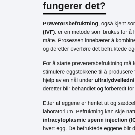
fungerer det?
Prøverørsbefruktning
, også kjent so
(IVF)
, er en metode som brukes for å h
måte. Prosessen innebærer å kombiner
og deretter overføre det befruktede egg
For å starte prøverørsbefruktning m
stimulere eggstokkene til å produsere 
hjelp av en nål under
ultralydveiledn
deretter blir behandlet og forberedt for
Etter at eggene er hentet ut og sædcell
laboratorium. Befruktning kan skje nat
intracytoplasmic sperm injection (I
hvert egg. De befruktede eggene blir der