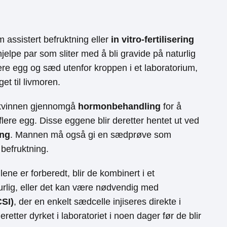
m assistert befruktning eller
in vitro-fertilisering
jelpe par som sliter med å bli gravide på naturlig
e egg og sæd utenfor kroppen i et laboratorium,
et til livmoren.
å kvinnen gjennomgå
hormonbehandling
for å
flere egg. Disse eggene blir deretter hentet ut ved
ing
. Mannen må også gi en sædprøve som
 befruktning.
ene er forberedt, blir de kombinert i et
urlig, eller det kan være nødvendig med
CSI)
, der en enkelt sædcelle injiseres direkte i
etter dyrket i laboratoriet i noen dager før de blir