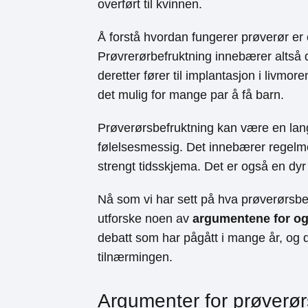
overført til kvinnen.
Å forstå hvordan fungerer prøverør er e
Prøvrerørbefruktning innebærer altså
deretter fører til implantasjon i livmo
det mulig for mange par å få barn.
Prøverørsbefruktning kan være en lan
følelsesmessig. Det innebærer regelme
strengt tidsskjema. Det er også en dy
Nå som vi har sett på hva prøverørsbef
utforske noen av
argumentene for o
debatt som har pågått i mange år, og 
tilnærmingen.
Argumenter for prøverør