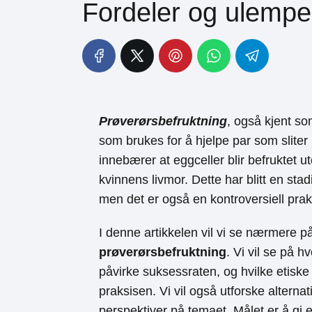
Fordeler og ulempe
Prøverørsbefruktning
, også kjent so
som brukes for å hjelpe par som sliter
innebærer at eggceller blir befruktet ut
kvinnens livmor. Dette har blitt en st
men det er også en kontroversiell prak
I denne artikkelen vil vi se nærmere 
prøverørsbefruktning
. Vi vil se på 
påvirke suksessraten, og hvilke etisk
praksisen. Vi vil også utforske altern
perspektiver på temaet. Målet er å gi 