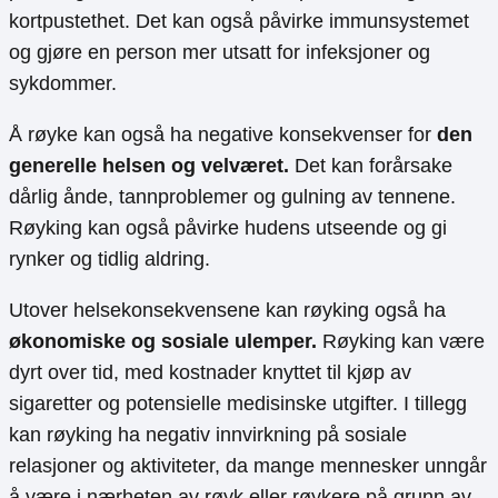
kortpustethet. Det kan også påvirke immunsystemet
og gjøre en person mer utsatt for infeksjoner og
sykdommer.
Å røyke kan også ha negative konsekvenser for
den
generelle helsen og velværet.
Det kan forårsake
dårlig ånde, tannproblemer og gulning av tennene.
Røyking kan også påvirke hudens utseende og gi
rynker og tidlig aldring.
Utover helsekonsekvensene kan røyking også ha
økonomiske og sosiale ulemper.
Røyking kan være
dyrt over tid, med kostnader knyttet til kjøp av
sigaretter og potensielle medisinske utgifter. I tillegg
kan røyking ha negativ innvirkning på sosiale
relasjoner og aktiviteter, da mange mennesker unngår
å være i nærheten av røyk eller røykere på grunn av