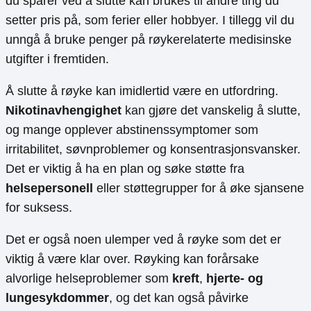
du sparer ved å slutte kan brukes til andre ting du
setter pris på, som ferier eller hobbyer. I tillegg vil du
unngå å bruke penger på røykerelaterte medisinske
utgifter i fremtiden.
Å slutte å røyke kan imidlertid være en utfordring.
Nikotinavhengighet
kan gjøre det vanskelig å slutte,
og mange opplever abstinenssymptomer som
irritabilitet, søvnproblemer og konsentrasjonsvansker.
Det er viktig å ha en plan og søke støtte fra
helsepersonell
eller støttegrupper for å øke sjansene
for suksess.
Det er også noen ulemper ved å røyke som det er
viktig å være klar over. Røyking kan forårsake
alvorlige helseproblemer som
kreft
,
hjerte- og
lungesykdommer
, og det kan også påvirke