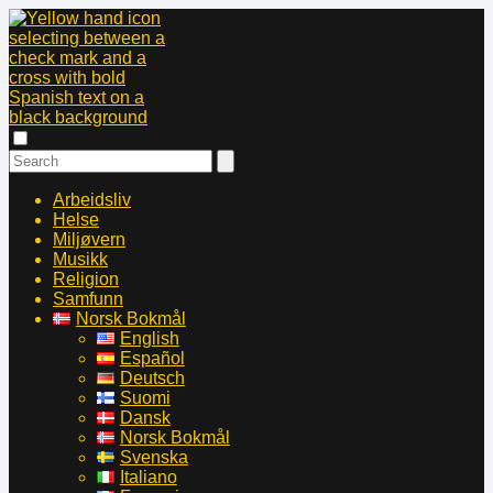
Arbeidsliv
Helse
Miljøvern
Musikk
Religion
Samfunn
Norsk Bokmål
English
Español
Deutsch
Suomi
Dansk
Norsk Bokmål
Svenska
Italiano