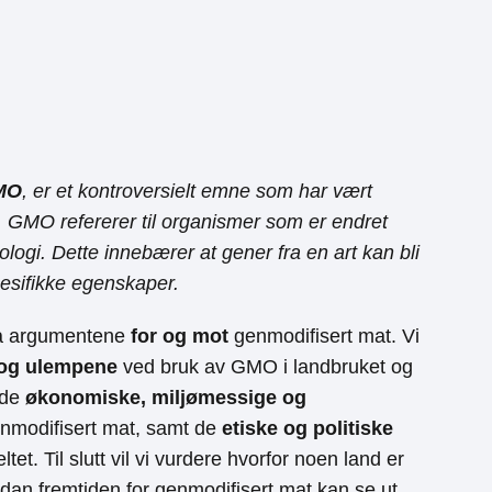
MO
, er et kontroversielt emne som har vært
. GMO refererer til organismer som er endret
ogi. Dette innebærer at gener fra en art kan bli
pesifikke egenskaper.
 på argumentene
for og mot
genmodifisert mat. Vi
 og ulempene
ved bruk av GMO i landbruket og
 de
økonomiske, miljømessige og
nmodifisert mat, samt de
etiske og politiske
ltet. Til slutt vil vi vurdere hvorfor noen land er
an fremtiden for genmodifisert mat kan se ut.