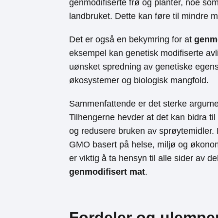
genmodifiserte frø og planter, noe so
landbruket. Dette kan føre til mindre
Det er også en bekymring for at
genmo
eksempel kan genetisk modifiserte avli
uønsket spredning av genetiske egens
økosystemer og biologisk mangfold.
Sammenfattende er det sterke argumen
Tilhengerne hevder at det kan bidra t
og redusere bruken av sprøytemidler.
GMO basert på helse, miljø og økonomi
er viktig å ta hensyn til alle sider av
genmodifisert mat
.
Fordeler og ulempe