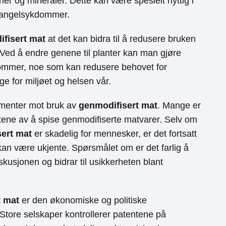
er og mineraler. Dette kan være spesielt nyttig i
mangelsykdommer.
fisert mat
at det kan bidra til å redusere bruken
 Ved å endre genene til planter kan man gjøre
ommer, noe som kan redusere behovet for
e for miljøet og helsen vår.
umenter mot bruk av
genmodifisert mat
. Mange er
ktene av å spise genmodifiserte matvarer. Selv om
ert mat
er skadelig for mennesker, er det fortsatt
kan være ukjente. Spørsmålet om er det farlig å
iskusjonen og bidrar til usikkerheten blant
t mat
er den økonomiske og politiske
Store selskaper kontrollerer patentene på