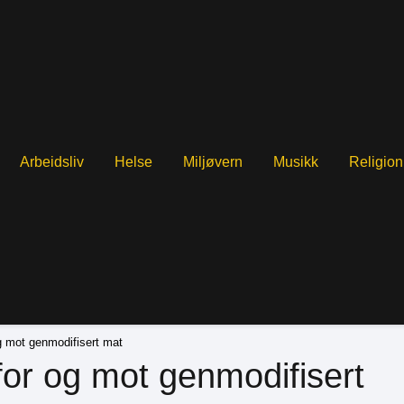
Arbeidsliv
Helse
Miljøvern
Musikk
Religion
 mot genmodifisert mat
or og mot genmodifisert