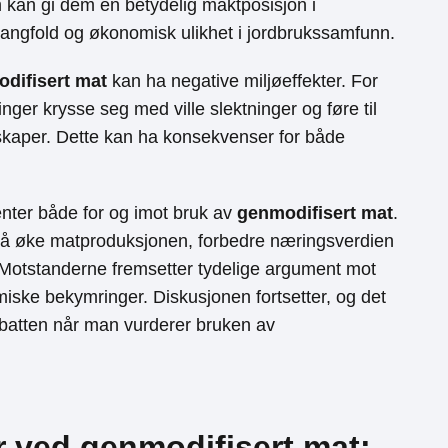
m kan gi dem en betydelig maktposisjon i
 mangfold og økonomisk ulikhet i jordbrukssamfunn.
Loading ...
difisert mat
kan ha negative miljøeffekter. For
nger krysse seg med ville slektninger og føre til
kaper. Dette kan ha konsekvenser for både
ter både for og imot bruk av
genmodifisert mat
.
il å øke matproduksjonen, forbedre næringsverdien
 Motstanderne fremsetter tydelige argument mot
ske bekymringer. Diskusjonen fortsetter, og det
 debatten når man vurderer bruken av
r ved genmodifisert mat: