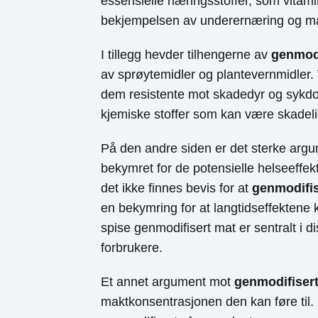
essensielle næringsstoffer, som vitamin
bekjempelsen av underernæring og 
I tillegg hevder tilhengerne av
genmodi
av sprøytemidler og plantevernmidler.
dem resistente mot skadedyr og sykd
kjemiske stoffer som kan være skadelig
På den andre siden er det sterke arg
bekymret for de potensielle helseeffe
det ikke finnes bevis for at
genmodifis
en bekymring for at langtidseffektene 
spise genmodifisert mat er sentralt i d
forbrukere.
Et annet argument mot
genmodifiser
maktkonsentrasjonen den kan føre til. 