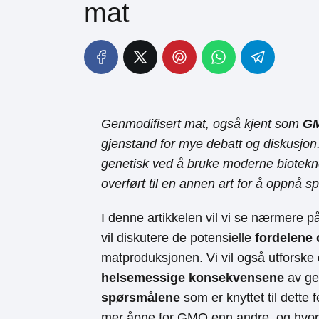
mat
Genmodifisert mat, også kjent som
G
gjenstand for mye debatt og diskusjon
genetisk ved å bruke moderne bioteknol
overført til en annen art for å oppnå s
I denne artikkelen vil vi se nærmere
vil diskutere de potensielle
fordelene
matproduksjonen. Vi vil også utforske
helsemessige konsekvensene
av ge
spørsmålene
som er knyttet til dette fe
mer åpne for GMO enn andre, og hvord