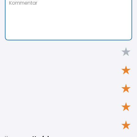
★
★
★
★
★