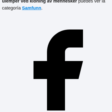
ulemper ved kloning av mennesker
puedes ver la
categoría
Samfunn
.