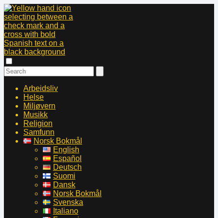
Arbeidsliv
Helse
Miljøvern
Musikk
Religion
Samfunn
Norsk Bokmål
English
Español
Deutsch
Suomi
Dansk
Norsk Bokmål
Svenska
Italiano