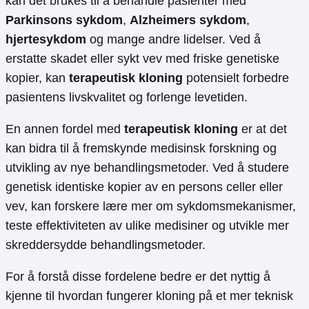
kan det brukes til å behandle pasienter med
Parkinsons sykdom
,
Alzheimers sykdom
,
hjertesykdom
og mange andre lidelser. Ved å
erstatte skadet eller sykt vev med friske genetiske
kopier, kan
terapeutisk kloning
potensielt forbedre
pasientens livskvalitet og forlenge levetiden.
En annen fordel med
terapeutisk kloning
er at det
kan bidra til å fremskynde medisinsk forskning og
utvikling av nye behandlingsmetoder. Ved å studere
genetisk identiske kopier av en persons celler eller
vev, kan forskere lære mer om sykdomsmekanismer,
teste effektiviteten av ulike medisiner og utvikle mer
skreddersydde behandlingsmetoder.
For å forstå disse fordelene bedre er det nyttig å
kjenne til hvordan fungerer kloning på et mer teknisk