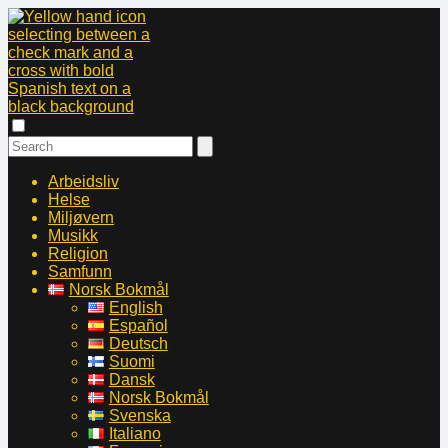
Arbeidsliv
Helse
Miljøvern
Musikk
Religion
Samfunn
Norsk Bokmål
English
Español
Deutsch
Suomi
Dansk
Norsk Bokmål
Svenska
Italiano