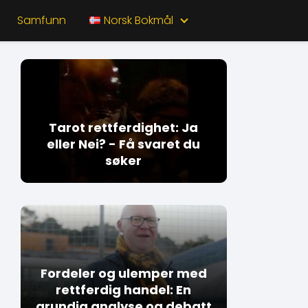
Samfunn
Norsk Bokmål
Tarot rettferdighet: Ja
eller Nei? - Få svaret du
søker
Fordeler og ulemper med
rettferdig handel: En
grundig analyse og debatt