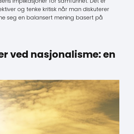
ens implikasjoner for samfunnet. Det er
ktiver og tenke kritisk når man diskuterer
nne seg en balansert mening basert på
er ved nasjonalisme: en