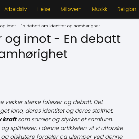
Arbeidsliv
Helse
Miljøvern
Musikk
Religion
 og imot - En debatt om identitet og samhørighet
r og imot - En debatt
samhørighet
 vekker sterke følelser og debatt. Det
 eget land, deres identitet og deres stolthet.
 kraft
som samler og styrker et samfunn,
og splittelser. I denne artikkelen vil vi utforske
e og diskutere fordeler og ulemper ved denne