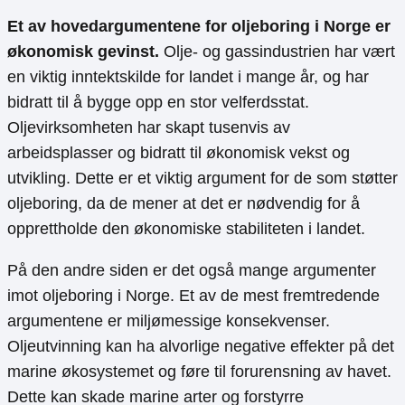
Et av hovedargumentene for oljeboring i Norge er
økonomisk gevinst.
Olje- og gassindustrien har vært
en viktig inntektskilde for landet i mange år, og har
bidratt til å bygge opp en stor velferdsstat.
Oljevirksomheten har skapt tusenvis av
arbeidsplasser og bidratt til økonomisk vekst og
utvikling. Dette er et viktig argument for de som støtter
oljeboring, da de mener at det er nødvendig for å
opprettholde den økonomiske stabiliteten i landet.
På den andre siden er det også mange argumenter
imot oljeboring i Norge. Et av de mest fremtredende
argumentene er miljømessige konsekvenser.
Oljeutvinning kan ha alvorlige negative effekter på det
marine økosystemet og føre til forurensning av havet.
Dette kan skade marine arter og forstyrre