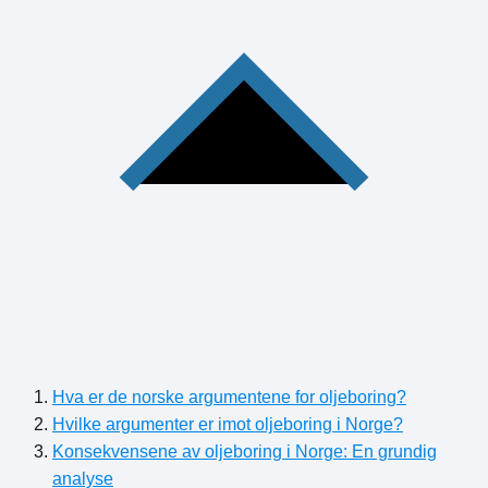
Hva er de norske argumentene for oljeboring?
Hvilke argumenter er imot oljeboring i Norge?
Konsekvensene av oljeboring i Norge: En grundig
analyse