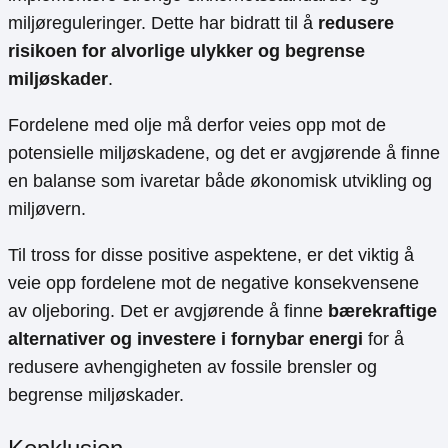
miljøreguleringer. Dette har bidratt til å
redusere
risikoen for alvorlige ulykker og begrense
miljøskader
.
Fordelene med olje må derfor veies opp mot de
potensielle miljøskadene, og det er avgjørende å finne
en balanse som ivaretar både økonomisk utvikling og
miljøvern.
Til tross for disse positive aspektene, er det viktig å
veie opp fordelene mot de negative konsekvensene
av oljeboring. Det er avgjørende å finne
bærekraftige
alternativer og investere i fornybar energi
for å
redusere avhengigheten av fossile brensler og
begrense miljøskader.