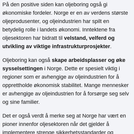
På den positive siden kan oljeboring også gi
økonomiske fordeler. Norge er en av verdens største
oljeprodusenter, og oljeindustrien har spilt en
betydelig rolle i landets økonomi. Inntektene fra
oljesektoren har bidratt til
velstand, velferd og
utvikling av viktige infrastrukturprosjekter
.
Oljeboring kan også
skape arbeidsplasser og øke
sysselsettingen
i Norge. Dette er spesielt viktig i
regioner som er avhengige av oljeindustrien for å
opprettholde økonomisk stabilitet. Mange mennesker
er avhengige av oljeindustrien for å forsørge seg selv
og sine familier.
Det er også verdt å merke seg at Norge har vært en
pioner innenfor oljesektoren når det gjelder å
implementere strenge sikkerhetsstandarder og