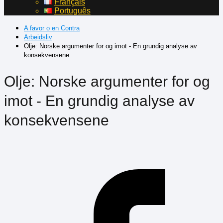
Français
Português
A favor o en Contra
Arbeidsliv
Olje: Norske argumenter for og imot - En grundig analyse av
konsekvensene
Olje: Norske argumenter for og
imot - En grundig analyse av
konsekvensene