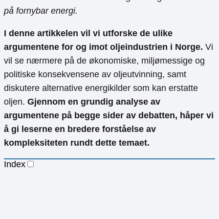
på fornybar energi.
I denne artikkelen vil vi utforske de ulike
argumentene for og imot oljeindustrien i Norge.
Vi
vil se nærmere på de økonomiske, miljømessige og
politiske konsekvensene av oljeutvinning, samt
diskutere alternative energikilder som kan erstatte
oljen.
Gjennom en grundig analyse av
argumentene på begge sider av debatten, håper vi
å gi leserne en bredere forståelse av
kompleksiteten rundt dette temaet.
Index