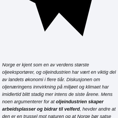
Norge er kjent som en av verdens største
oljeeksportører, og oljeindustrien har vært en viktig del
av landets økonomi i flere tiår. Diskusjonen om
oljenæringens innvirkning på miljøet og klimaet har
imidlertid blitt stadig mer intens de siste årene. Mens
noen argumenterer for at
oljeindustrien skaper
arbeidsplasser og bidrar til velferd
, hevder andre at
den er en trussel mot naturen og at Norge bør satse