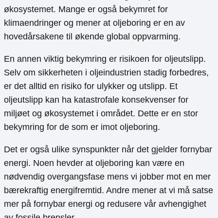
økosystemet. Mange er også bekymret for
klimaendringer og mener at oljeboring er en av
hovedårsakene til økende global oppvarming.
En annen viktig bekymring er risikoen for oljeutslipp.
Selv om sikkerheten i oljeindustrien stadig forbedres,
er det alltid en risiko for ulykker og utslipp. Et
oljeutslipp kan ha katastrofale konsekvenser for
miljøet og økosystemet i området. Dette er en stor
bekymring for de som er imot oljeboring.
Det er også ulike synspunkter når det gjelder fornybar
energi. Noen hevder at oljeboring kan være en
nødvendig overgangsfase mens vi jobber mot en mer
bærekraftig energifremtid. Andre mener at vi må satse
mer på fornybar energi og redusere vår avhengighet
av fossile brensler.