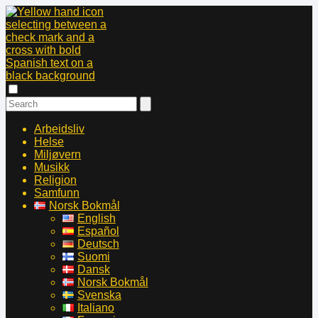
Arbeidsliv
Helse
Miljøvern
Musikk
Religion
Samfunn
Norsk Bokmål
English
Español
Deutsch
Suomi
Dansk
Norsk Bokmål
Svenska
Italiano