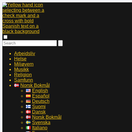
Arbeidsliv
Helse
Miljøvern
Musikk
Religion
Samfunn
Norsk Bokmål
English
Español
Deutsch
Suomi
Dansk
Norsk Bokmål
Svenska
Italiano