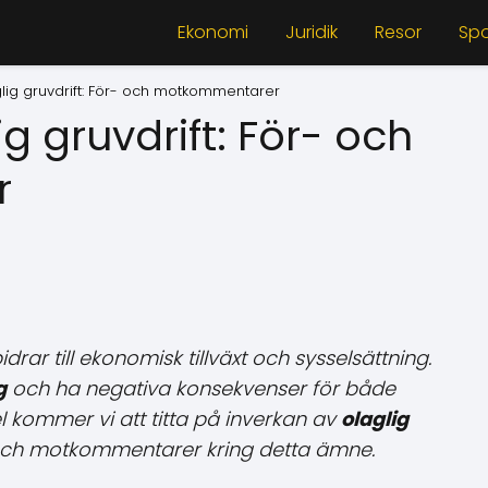
Ekonomi
Juridik
Resor
Spo
glig gruvdrift: För- och motkommentarer
g gruvdrift: För- och
r
idrar till ekonomisk tillväxt och sysselsättning.
g
och ha negativa konsekvenser för både
l kommer vi att titta på inverkan av
olaglig
och motkommentarer kring detta ämne.