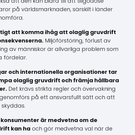
å att den kan bidra till att tillgodose
ror på världsmarknaden, särskilt i länder
enomföra.
tigt att komma ihåg att olaglig gruvdrift
konsekvenserna.
Miljöförstöring, förlust av
ing av människor är allvarliga problem som
a fördelar.
gar och internationella organisationer tar
ämpa olaglig gruvdrift och främja hållbara
er.
Det krävs strikta regler och övervakning
n genomförs på ett ansvarsfullt sätt och att
r skyddas.
att konsumenter är medvetna om de
rift kan ha
och gör medvetna val när de