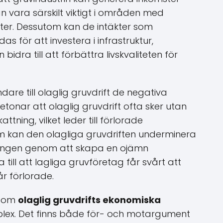
kan vara särskilt viktigt i områden med
er. Dessutom kan de intäkter som
s för att investera i infrastruktur,
 bidra till att förbättra livskvaliteten för
are till olaglig gruvdrift de negativa
onar att olaglig gruvdrift ofta sker utan
tning, vilket leder till förlorade
om kan den olagliga gruvdriften underminera
ringen genom att skapa en ojämn
 till att lagliga gruvföretag får svårt att
år förlorade.
n om
olaglig gruvdrifts ekonomiska
ex. Det finns både för- och motargument