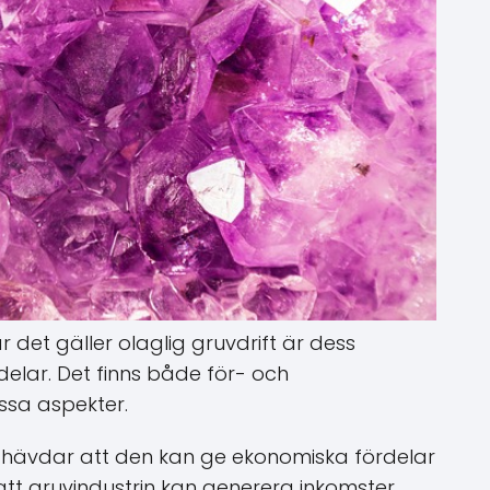
 det gäller olaglig gruvdrift är dess
elar. Det finns både för- och
sa aspekter.
t hävdar att den kan ge ekonomiska fördelar
att gruvindustrin kan generera inkomster