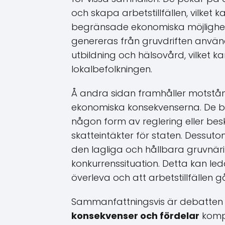
och skapa arbetstillfällen, vilket 
begränsade ekonomiska möjlighet
genereras från gruvdriften använda
utbildning och hälsovård, vilket kan
lokalbefolkningen.
Å andra sidan framhåller motstånd
ekonomiska konsekvenserna. De bet
någon form av reglering eller beskat
skatteintäkter för staten. Dessut
den lagliga och hållbara gruvnä
konkurrenssituation. Detta kan leda
överleva och att arbetstillfällen g
Sammanfattningsvis är debatte
konsekvenser och fördelar
kompl