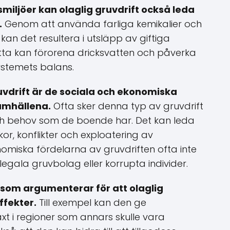
smiljöer kan olaglig gruvdrift också leda
.
Genom att använda farliga kemikalier och
kan det resultera i utsläpp av giftiga
tta kan förorena dricksvatten och påverka
stemets balans.
uvdrift är de sociala och ekonomiska
amhällena.
Ofta sker denna typ av gruvdrift
ch behov som de boende har. Det kan leda
kor, konflikter och exploatering av
miska fördelarna av gruvdriften ofta inte
illegala gruvbolag eller korrupta individer.
 som argumenterar för att olaglig
ffekter.
Till exempel kan den ge
äxt i regioner som annars skulle vara