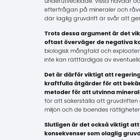
underutvecklade. Vissa hävdar ocks
efterfrågan på mineraler och råva
där laglig gruvdrift är svår att g
Trots dessa argument är det vik
oftast överväger de negativa 
biologisk mångfald och exploater
inte kan rättfärdigas av eventuell
Det är därför viktigt att regerin
kraftfulla åtgärder för att bek
metoder för att utvinna mineral
för att säkerställa att gruvdrifte
miljön och de boendes rättighete
Slutligen är det också viktigt 
konsekvenser som olaglig gruvd