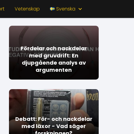
rt
Vetenskap
Svenska
Fördelar och nackdelar
med gruvdrift: En
djupgående analys av
argumenten
Debatt: För- och nackdelar
med läxor - Vad säger
forskningen?