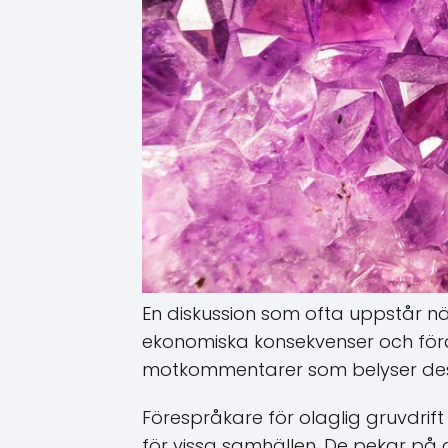
En diskussion som ofta uppstår när
ekonomiska konsekvenser och förd
motkommentarer som belyser des
Förespråkare för olaglig gruvdrif
för vissa samhällen. De pekar på 