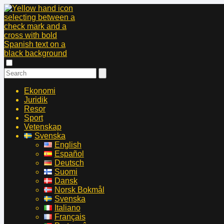
Ekonomi
Juridik
Resor
Sport
Vetenskap
Svenska
English
Español
Deutsch
Suomi
Dansk
Norsk Bokmål
Svenska
Italiano
Français