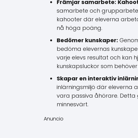
Främjar samarbete:
Kahoo
samarbete och grupparbete
kahooter där eleverna arbeta
nå höga poäng.
Bedömer kunskaper:
Genom
bedöma elevernas kunskaper o
varje elevs resultat och kan h
kunskapsluckor som behöver f
Skapar en interaktiv inlärni
inlärningsmiljö där eleverna ak
vara passiva åhörare. Detta 
minnesvärt.
Anuncio