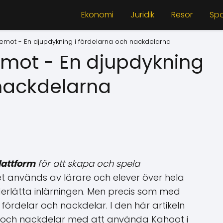
Ekonomi
Juridik
Resor
Spo
 emot - En djupdykning i fördelarna och nackdelarna
emot - En djupdykning
 nackdelarna
lattform
för att skapa och spela
t används av lärare och elever över hela
erlätta inlärningen. Men precis som med
fördelar och nackdelar. I den här artikeln
- och nackdelar med att använda Kahoot i