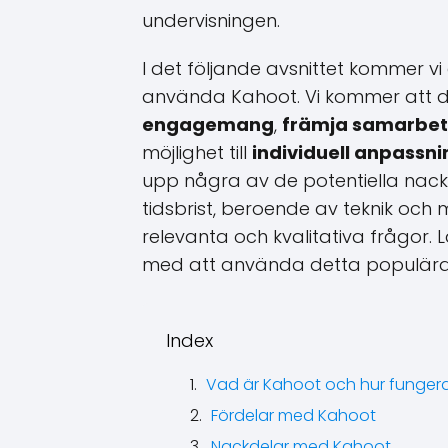
undervisningen.
I det följande avsnittet kommer v
använda Kahoot. Vi kommer att d
engagemang
,
främja samarbete
möjlighet till
individuell anpassni
upp några av de potentiella na
tidsbrist, beroende av teknik oc
relevanta och kvalitativa frågor. 
med att använda detta populära v
Index
Vad är Kahoot och hur fungera
Fördelar med Kahoot
Nackdelar med Kahoot