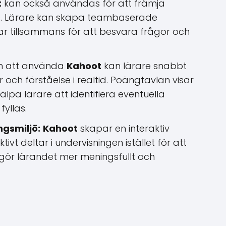
t
kan också användas för att främja
. Lärare kan skapa teambaserade
Loading ...
r tillsammans för att besvara frågor och
 att använda
Kahoot
kan lärare snabbt
ch förståelse i realtid. Poängtavlan visar
jälpa lärare att identifiera eventuella
yllas.
ngsmiljö:
Kahoot
skapar en interaktiv
tivt deltar i undervisningen istället för att
gör lärandet mer meningsfullt och