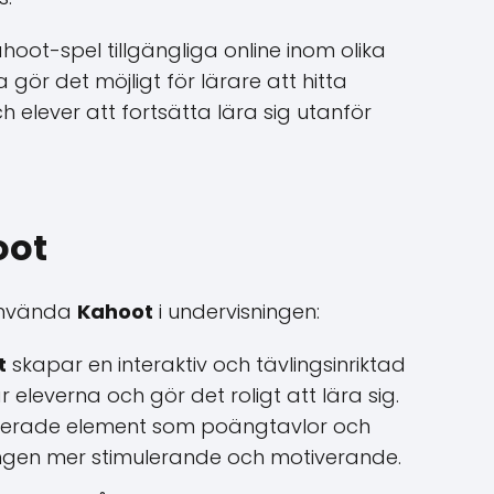
oot-spel tillgängliga online inom olika
r det möjligt för lärare att hitta
ch elever att fortsätta lära sig utanför
oot
 använda
Kahoot
i undervisningen:
t
skapar en interaktiv och tävlingsinriktad
 eleverna och gör det roligt att lära sig.
erade element som poängtavlor och
ningen mer stimulerande och motiverande.