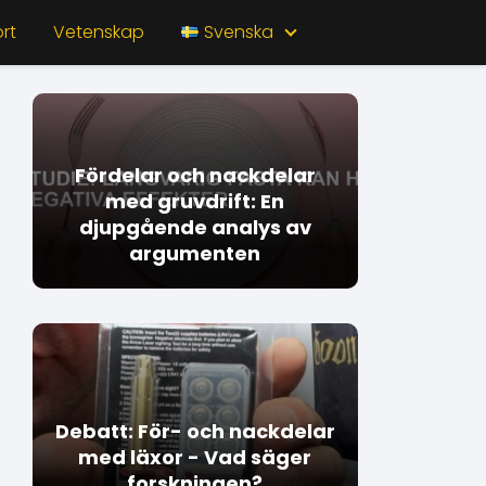
rt
Vetenskap
Svenska
Fördelar och nackdelar
med gruvdrift: En
djupgående analys av
argumenten
Debatt: För- och nackdelar
med läxor - Vad säger
forskningen?