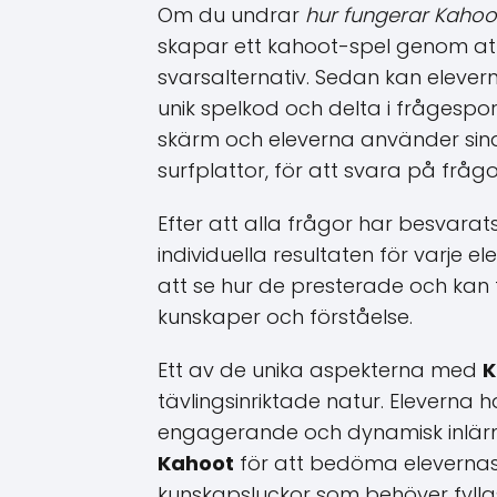
Om du undrar
hur fungerar Kahoo
skapar ett kahoot-spel genom att
svarsalternativ. Sedan kan elever
unik spelkod och delta i frågespor
skärm och eleverna använder sin
surfplattor, för att svara på fråg
Efter att alla frågor har besvara
individuella resultaten för varje e
att se hur de presterade och kan
kunskaper och förståelse.
Ett av de unika aspekterna med
K
tävlingsinriktade natur. Eleverna 
engagerande och dynamisk inlärn
Kahoot
för att bedöma elevernas 
kunskapsluckor som behöver fylla