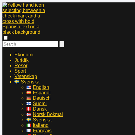
Ekonomi
Juridik
Resor
Sport
Vetenskap
Svenska
English
Español
Deutsch
Suomi
Dansk
Norsk Bokmål
Svenska
Italiano
Français