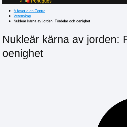
Português
A favor o en Contra
Vetenskap
Nukleär kärna av jorden: Fördelar och oenighet
Nukleär kärna av jorden: 
oenighet