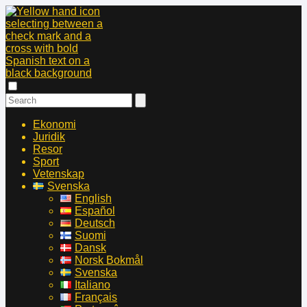
Ekonomi
Juridik
Resor
Sport
Vetenskap
Svenska
English
Español
Deutsch
Suomi
Dansk
Norsk Bokmål
Svenska
Italiano
Français