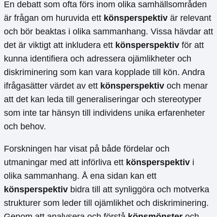
En debatt som ofta förs inom olika samhällsområden
är frågan om huruvida ett
könsperspektiv
är relevant
och bör beaktas i olika sammanhang. Vissa hävdar att
det är viktigt att inkludera ett
könsperspektiv
för att
kunna identifiera och adressera ojämlikheter och
diskriminering som kan vara kopplade till kön. Andra
ifrågasätter värdet av ett
könsperspektiv
och menar
att det kan leda till generaliseringar och stereotyper
som inte tar hänsyn till individens unika erfarenheter
och behov.
Forskningen har visat på både fördelar och
utmaningar med att införliva ett
könsperspektiv
i
olika sammanhang. Å ena sidan kan ett
könsperspektiv
bidra till att synliggöra och motverka
strukturer som leder till ojämlikhet och diskriminering.
Genom att analysera och förstå
könsmönster
och