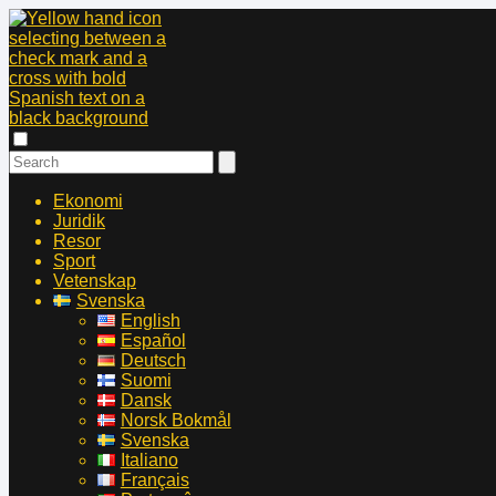
Ekonomi
Juridik
Resor
Sport
Vetenskap
Svenska
English
Español
Deutsch
Suomi
Dansk
Norsk Bokmål
Svenska
Italiano
Français