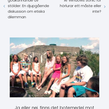
godkännande av
Är Windows Sonic för
stölder: En djupgående
hörlurar ett måste eller
diskussion om etiska
inte?
dilemman
Ja eller nej, finns det botemedel mot