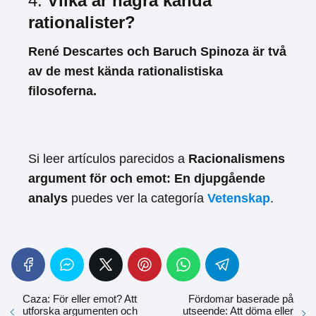
4.
Vilka är några kända
rationalister?
René Descartes och Baruch Spinoza är två
av de mest kända rationalistiska
filosoferna.
Si leer artículos parecidos a
Racionalismens
argument för och emot: En djupgående
analys
puedes ver la categoría
Vetenskap
.
Caza: För eller emot? Att
Fördomar baserade på
utforska argumenten och
utseende: Att döma eller