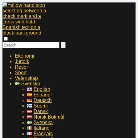
Ekonomi
Juridik
Resor
Sport
Vetenskap
Svenska
English
Español
Deutsch
Suomi
Dansk
Norsk Bokmål
Svenska
Italiano
Français