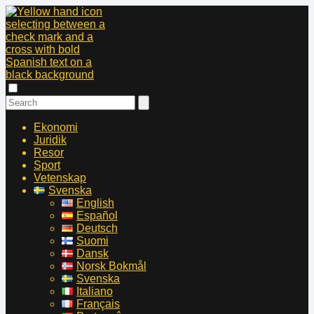
Ekonomi
Juridik
Resor
Sport
Vetenskap
Svenska
English
Español
Deutsch
Suomi
Dansk
Norsk Bokmål
Svenska
Italiano
Français