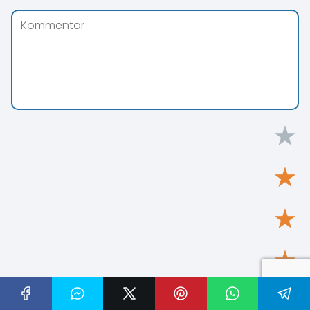
★
★
★
★
★