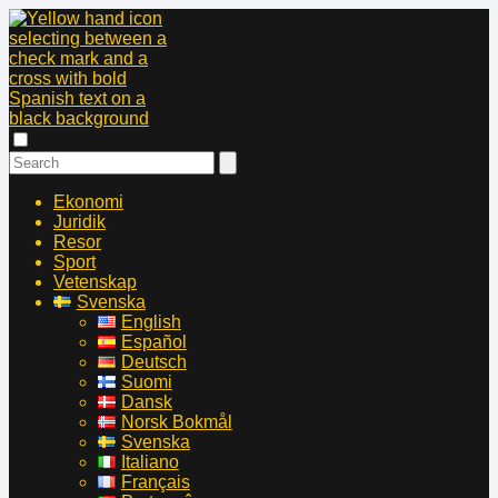
Ekonomi
Juridik
Resor
Sport
Vetenskap
Svenska
English
Español
Deutsch
Suomi
Dansk
Norsk Bokmål
Svenska
Italiano
Français