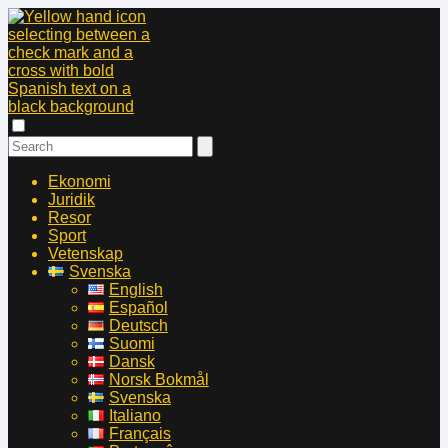
Ekonomi
Juridik
Resor
Sport
Vetenskap
Svenska
English
Español
Deutsch
Suomi
Dansk
Norsk Bokmål
Svenska
Italiano
Français