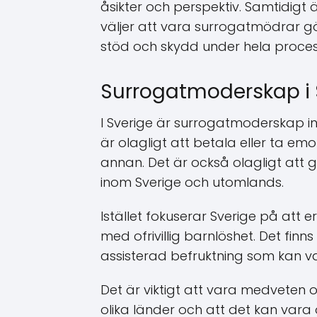
åsikter och perspektiv. Samtidigt är
väljer att vara surrogatmödrar gör
stöd och skydd under hela proces
Surrogatmoderskap i 
I Sverige är surrogatmoderskap inte
är olagligt att betala eller ta e
annan. Det är också olagligt at
inom Sverige och utomlands.
Istället fokuserar Sverige på att 
med ofrivillig barnlöshet. Det finn
assisterad befruktning som kan var
Det är viktigt att vara medveten om
olika länder och att det kan var