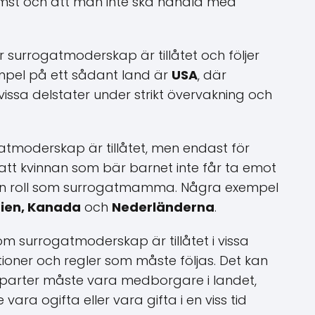
mst och att man inte ska handla med
 surrogatmoderskap är tillåtet och följer
exempel på ett sådant land är
USA
, där
issa delstater under strikt övervakning och
atmoderskap är tillåtet, men endast för
 att kvinnan som bär barnet inte får ta emot
sin roll som surrogatmamma. Några exempel
nien, Kanada
och
Nederländerna
.
 om surrogatmoderskap är tillåtet i vissa
ktioner och regler som måste följas. Det kan
 parter måste vara medborgare i landet,
vara ogifta eller vara gifta i en viss tid