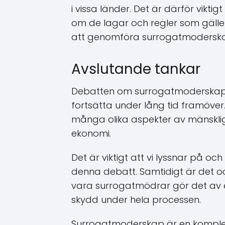
i vissa länder. Det är därför vik
om de lagar och regler som gälle
att genomföra surrogatmodersk
Avslutande tankar
Debatten om surrogatmoderskapet
fortsätta under lång tid framöve
många olika aspekter av mänskliga
ekonomi.
Det är viktigt att vi lyssnar på och
denna debatt. Samtidigt är det ocks
vara surrogatmödrar gör det av ege
skydd under hela processen.
Surrogatmoderskap är en komplex 