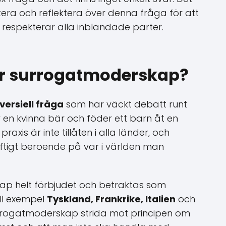
skutera och reflektera över denna fråga för att
Loading ...
h respekterar alla inblandade parter.
ter surrogatmoderskap?
versiell fråga
som har väckt debatt runt
 en kvinna bär och föder ett barn åt en
axis är inte tillåten i alla länder, och
aftigt beroende på var i världen man
kap helt förbjudet och betraktas som
ill exempel
Tyskland, Frankrike, Italien
och
urrogatmoderskap strida mot principen om