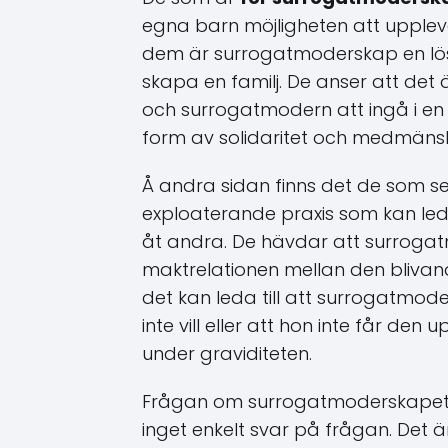
egna barn möjligheten att uppleva 
dem är surrogatmoderskap en lös
skapa en familj. De anser att det 
och surrogatmodern att ingå i e
form av solidaritet och medmänsk
Å andra sidan finns det de som 
exploaterande praxis som kan leda 
åt andra. De hävdar att surroga
maktrelationen mellan den bliva
det kan leda till att surrogatmod
inte vill eller att hon inte får d
under graviditeten.
Frågan om surrogatmoderskapets e
inget enkelt svar på frågan. Det är