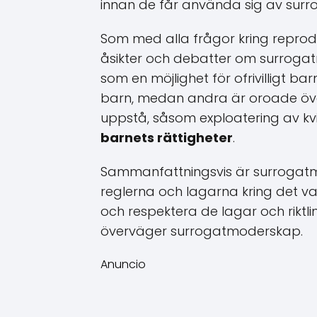
innan de får använda sig av sur
Som med alla frågor kring reprodu
åsikter och debatter om surroga
som en möjlighet för ofrivilligt b
barn, medan andra är oroade över
uppstå, såsom exploatering av k
barnets rättigheter
.
Sammanfattningsvis är surrogatmod
reglerna och lagarna kring det va
och respektera de lagar och riktli
överväger surrogatmoderskap.
Anuncio