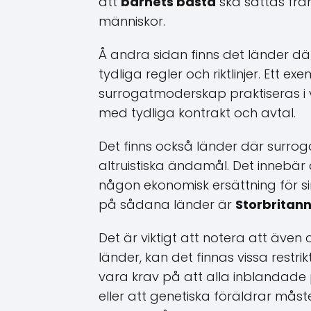
att
barnets bästa
ska sättas frä
människor.
Å andra sidan finns det länder där
tydliga regler och riktlinjer. Ett 
surrogatmoderskap praktiseras i v
med tydliga kontrakt och avtal.
Det finns också länder där surrog
altruistiska ändamål. Det innebär
någon ekonomisk ersättning för 
på sådana länder är
Storbritan
Det är viktigt att notera att även
länder, kan det finnas vissa restri
vara krav på att alla inblandade
eller att genetiska föräldrar måste 