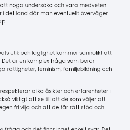
tigt att noga undersöka och vara medveten
r i det land där man eventuellt överväger
ap.
s etik och laglighet kommer sannolikt att
r. Det är en komplex fråga som berör
 rättigheter, feminism, familjebildning och
 respekterar olika åsikter och erfarenheter i
å viktigt att se till att de som väljer att
n fri vilja och att de får rätt stöd och
fråga och det finns inget enkelt svar. Det