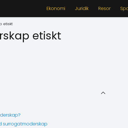
Ekonomi
Juridik
Resor
Spo
 etiskt
skap etiskt
moderskap?
ed surrogatmoderskap