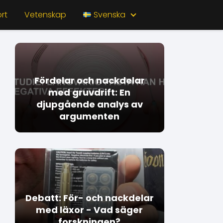
rt
Vetenskap
Svenska
Fördelar och nackdelar
med gruvdrift: En
djupgående analys av
argumenten
Debatt: För- och nackdelar
med läxor - Vad säger
forskningen?