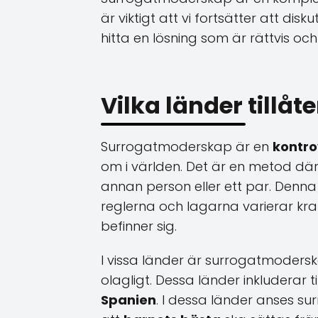
är viktigt att vi fortsätter att di
hitta en lösning som är rättvis oc
Vilka länder tillå
Surrogatmoderskap är en
kontro
om i världen. Det är en metod där
annan person eller ett par. Denna pr
reglerna och lagarna varierar kr
befinner sig.
I vissa länder är surrogatmoders
olagligt. Dessa länder inkluderar t
Spanien
. I dessa länder anses s