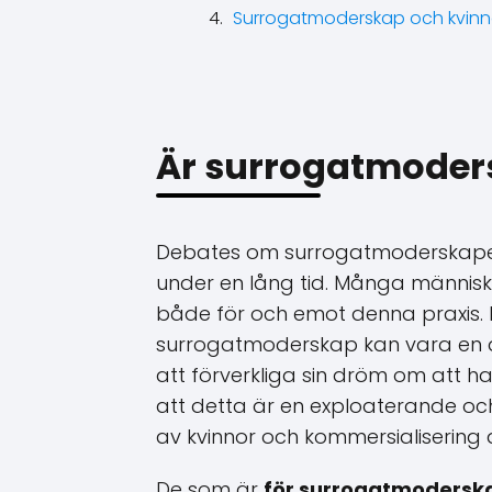
Surrogatmoderskap och kvinno
Är surrogatmoders
Debates om surrogatmoderskapets
under en lång tid. Många människo
både för och emot denna praxis. 
surrogatmoderskap kan vara en al
att förverkliga sin dröm om att h
att detta är en exploaterande och 
av kvinnor och kommersialisering 
De som är
för surrogatmodersk