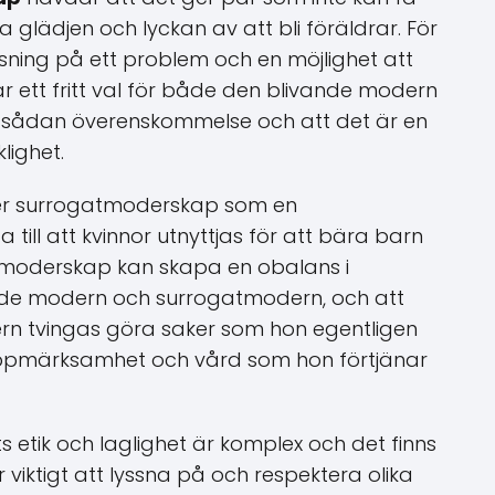
glädjen och lyckan av att bli föräldrar. För
ning på ett problem och en möjlighet att
är ett fritt val för både den blivande modern
n sådan överenskommelse och att det är en
lighet.
ser surrogatmoderskap som en
till att kvinnor utnyttjas för att bära barn
tmoderskap kan skapa en obalans i
nde modern och surrogatmodern, och att
ern tvingas göra saker som hon egentligen
en uppmärksamhet och vård som hon förtjänar
tik och laglighet är komplex och det finns
 viktigt att lyssna på och respektera olika