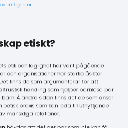
rs rättigheter
kap etiskt?
 etik och laglighet har varit pågående
r och organisationer har starka åsikter
Det finns de som argumenterar för att
truistisk handling som hjälper barnlösa par
a barn. Å andra sidan finns det de som anser
oetisk praxis som kan leda till utnyttjande
av mänskliga relationer.
ap
hävdar att det ger par som inte kan få