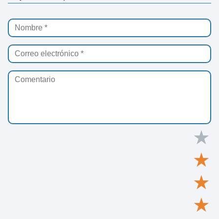
★
★
★
★