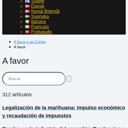
Suomi
Dansk
Norsk Bokmål
Svenska
Italiano
Français
Português
A favor o en Contra
A favor
A favor
312 artículos
Legalización de la marihuana: Impulso económico
y recaudación de impuestos