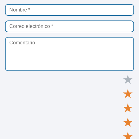
★
★
★
★
★