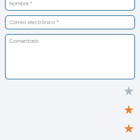
★
★
★