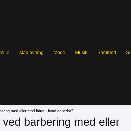
milie
Madlavning
Mode
Musik
Samfund
S
bering med eller mod håret - hvad er bedst?
 ved barbering med eller