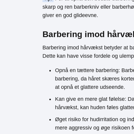
skarp og ren barberkniv eller barberhø
giver en god glideevne.
Barbering imod hårvæ
Barbering imod hårvækst betyder at ba
Dette kan have visse fordele og ulemp
Opnå en tættere barbering: Barb
barbering, da håret skæres korter
at opnå et glattere udseende.
Kan give en mere glat følelse: D
hårvækst, kan huden føles glatter
Øget risiko for hudirritation og
mere aggressiv og øge risikoen fo