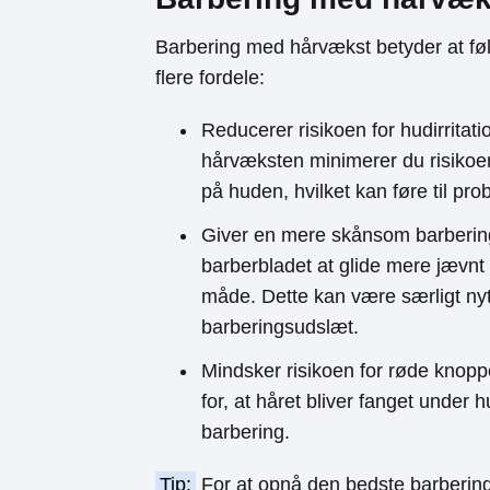
Barbering med hårvækst betyder at føl
flere fordele:
Reducerer risikoen for hudirrita
hårvæksten minimerer du risikoen 
på huden, hvilket kan føre til pr
Giver en mere skånsom barbering
barberbladet at glide mere jævn
måde. Dette kan være særligt nyttig
barberingsudslæt.
Mindsker risikoen for røde knopp
for, at håret bliver fanget under 
barbering.
Tip:
For at opnå den bedste barbering