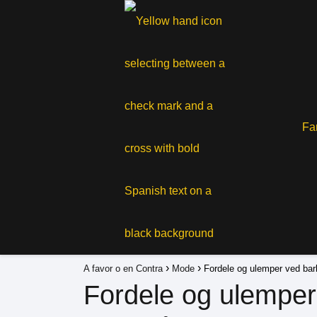
Fa
A favor o en Contra
Mode
Fordele og ulemper ved bar
Fordele og ulemper