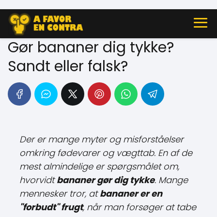
Gør bananer dig tykke?
Sandt eller falsk?
Der er mange myter og misforståelser
omkring fødevarer og vægttab. En af de
mest almindelige er spørgsmålet om,
hvorvidt
bananer gør dig tykke
. Mange
mennesker tror, ​​at
bananer er en
"forbudt" frugt
, når man forsøger at tabe
sig. Men er det virkelig sandt?