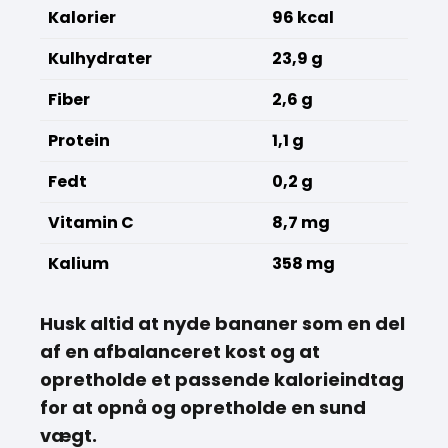
Kalorier
96 kcal
Kulhydrater
23,9 g
Fiber
2,6 g
Protein
1,1 g
Fedt
0,2 g
Vitamin C
8,7 mg
Kalium
358 mg
Husk altid at nyde bananer som en del
af en afbalanceret kost og at
opretholde et passende kalorieindtag
for at opnå og opretholde en sund
vægt.